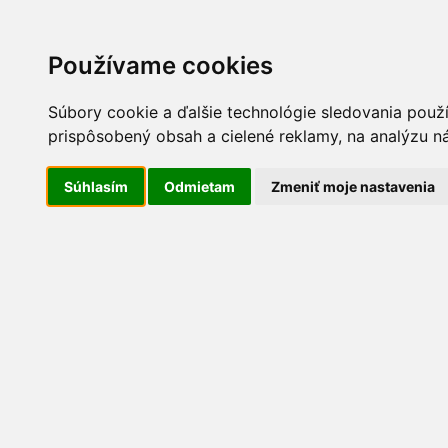
Používame cookies
Vyberte si jazyk
Súbory cookie a ďalšie technológie sledovania použ
prispôsobený obsah a cielené reklamy, na analýzu ná
Aktuality
Úvod
Súhlasím
Odmietam
Zmeniť moje nastavenia
Maloobchodný predaj
Vinárstvo
Fotogaléria
Napísali o nás
Kontakt
Projekty
Maloobchodný predaj
Ovocinárstvo
Broskyne
Jablká