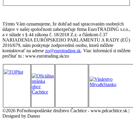
Týmto Vám oznamujeme, že dohľad nad spracovaním osobných
údajov v našej spoločnosti zabezpečuje firma EuroTRADING s.r.o.,
a v súlade s § 44 zákona č. 18/2018 Z.z. a článkom č.37
NARIADENIA EURÓPSKEHO PARLAMENTU A RADY (EÚ)
2016/679, nám poskytuje zodpovednú osobu, ktorú môžete
kontaktovať na adrese
zo@eurotrading.sk
. Viac informácií si môžete
prečítať tu : www.eurotrading.sk/zo
©2026 Poľnohospodárske družstvo Čachtice - www.pdcachtice.sk |
Designed by Danno