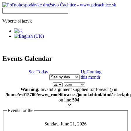
Vyberte si jazyk
Events Calendar
See Today
UpComing
this month
Warning
: Invalid argument supplied for foreach() in
/home/es015700/www_root/libraries/joomla/html/html/select.ph
on line
504
Events for the
Sunday, June 21, 2026