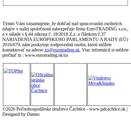
Týmto Vám oznamujeme, že dohľad nad spracovaním osobných
údajov v našej spoločnosti zabezpečuje firma EuroTRADING s.r.o.,
a v súlade s § 44 zákona č. 18/2018 Z.z. a článkom č.37
NARIADENIA EURÓPSKEHO PARLAMENTU A RADY (EÚ)
2016/679, nám poskytuje zodpovednú osobu, ktorú môžete
kontaktovať na adrese
zo@eurotrading.sk
. Viac informácií si môžete
prečítať tu : www.eurotrading.sk/zo
©2026 Poľnohospodárske družstvo Čachtice - www.pdcachtice.sk |
Designed by Danno