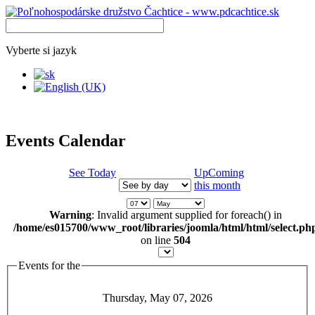
Vyberte si jazyk
Events Calendar
See Today
UpComing
this month
Warning
: Invalid argument supplied for foreach() in
/home/es015700/www_root/libraries/joomla/html/html/select.ph
on line
504
Events for the
Thursday, May 07, 2026